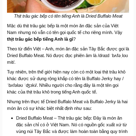
Thịt trâu gác bếp có tên tiếng Anh là Dried Buffalo Meat
Mặc dù thịt trâu gác bếp là một món ăn đặc sản của Việt
Nam nhưng nó vẫn có tên gọi quốc tế cho riêng mình. Vậy
thịt trâu gác bếp tiếng Anh
là gì
?
Theo từ điển Việt – Anh, món ăn đặc sản Tây Bắc được gọi là
Dried Buffalo Meat. Nó được đọc phiên âm là /draɪd ˈbʌfəˌloʊ
mit/.
Tuy nhiên, trên thế giới hiện nay còn có một loại thịt trâu khô
khác được sử dụng rộng khắp có tên là Buffalo Jerky hay /
ˈbʌfələʊ ˈʤɜki/. Nhiều người cho rằng đây là một tên gọi
khác của thịt trâu khô trong tiếng Anh quốc tế.
Nhưng trên thực tế Dried Buffalo Meat và Buffalo Jerky là hai
món ăn có sự khác biệt nhất định như sau:
Dried Buffalo Meat – Thịt trâu gác bếp: Đây là món ăn
đặc sản chỉ có ở Việt Nam. Nó có nguồn gốc xuất xứ từ
vùng núi Tây Bắc và được làm hoàn toàn bằng quy trình