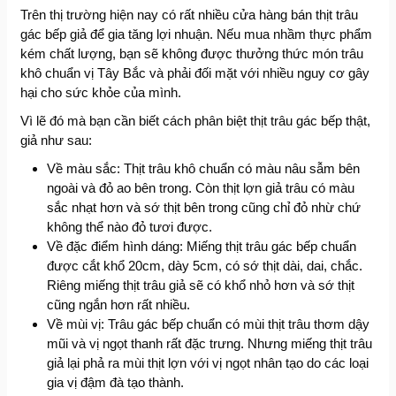
Trên thị trường hiện nay có rất nhiều cửa hàng bán thịt trâu
gác bếp giả để gia tăng lợi nhuận. Nếu mua nhầm thực phẩm
kém chất lượng, bạn sẽ không được thưởng thức món trâu
khô chuẩn vị Tây Bắc và phải đối mặt với nhiều nguy cơ gây
hại cho sức khỏe của mình.
Vì lẽ đó mà bạn cần biết cách phân biệt thịt trâu gác bếp thật,
giả như sau:
Về màu sắc: Thịt trâu khô chuẩn có màu nâu sẫm bên
ngoài và đỏ ao bên trong. Còn thịt lợn giả trâu có màu
sắc nhạt hơn và sớ thịt bên trong cũng chỉ đỏ nhừ chứ
không thể nào đỏ tươi được.
Về đặc điểm hình dáng: Miếng thịt trâu gác bếp chuẩn
được cắt khổ 20cm, dày 5cm, có sớ thịt dài, dai, chắc.
Riêng miếng thịt trâu giả sẽ có khổ nhỏ hơn và sớ thịt
cũng ngắn hơn rất nhiều.
Về mùi vị: Trâu gác bếp chuẩn có mùi thịt trâu thơm dậy
mũi và vị ngọt thanh rất đặc trưng. Nhưng miếng thịt trâu
giả lại phả ra mùi thịt lợn với vị ngọt nhân tạo do các loại
gia vị đậm đà tạo thành.