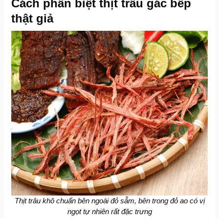
Cách phân biệt thịt trâu gác bếp
thật giả
Thịt trâu khô chuẩn bên ngoài đỏ sẫm, bên trong đỏ ao có vị
ngọt tự nhiên rất đặc trưng