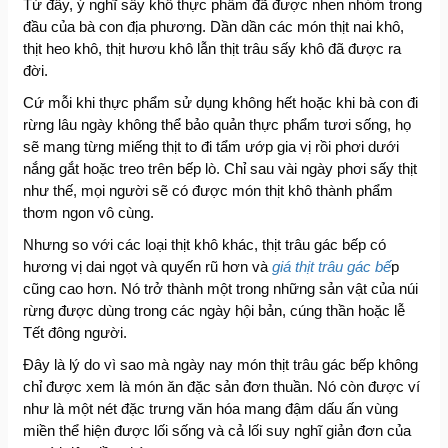
Từ đây, ý nghĩ sấy khô thực phẩm đã được nhen nhóm trong
đầu của bà con địa phương. Dần dần các món thịt nai khô,
thịt heo khô, thịt hươu khô lẫn thịt trâu sấy khô đã được ra
đời.
Cứ mỗi khi thực phẩm sử dụng không hết hoặc khi bà con đi
rừng lâu ngày không thể bảo quản thực phẩm tươi sống, họ
sẽ mang từng miếng thịt to đi tẩm ướp gia vị rồi phơi dưới
nắng gắt hoặc treo trên bếp lò. Chỉ sau vài ngày phơi sấy thịt
như thế, mọi người sẽ có được món thịt khô thành phẩm
thơm ngon vô cùng.
Nhưng so với các loại thịt khô khác, thịt trâu gác bếp có
hương vị dai ngọt và quyến rũ hơn và
giá thịt trâu gác bế
p
cũng cao hơn. Nó trở thành một trong những sản vật của núi
rừng được dùng trong các ngày hội bản, cúng thần hoặc lễ
Tết đông người.
Đây là lý do vì sao mà ngày nay món thịt trâu gác bếp không
chỉ được xem là món ăn đặc sản đơn thuần. Nó còn được ví
như là một nét đặc trưng văn hóa mang đậm dấu ấn vùng
miền thể hiện được lối sống và cả lối suy nghĩ giản đơn của