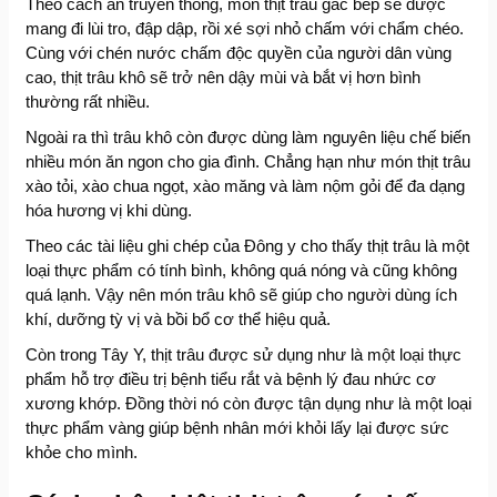
Theo cách ăn truyền thống, món thịt trâu gác bếp sẽ được
mang đi lùi tro, đập dập, rồi xé sợi nhỏ chấm với chẩm chéo.
Cùng với chén nước chấm độc quyền của người dân vùng
cao, thịt trâu khô sẽ trở nên dậy mùi và bắt vị hơn bình
thường rất nhiều.
Ngoài ra thì trâu khô còn được dùng làm nguyên liệu chế biến
nhiều món ăn ngon cho gia đình. Chẳng hạn như món thịt trâu
xào tỏi, xào chua ngọt, xào măng và làm nộm gỏi để đa dạng
hóa hương vị khi dùng.
Theo các tài liệu ghi chép của Đông y cho thấy thịt trâu là một
loại thực phẩm có tính bình, không quá nóng và cũng không
quá lạnh. Vậy nên món trâu khô sẽ giúp cho người dùng ích
khí, dưỡng tỳ vị và bồi bổ cơ thể hiệu quả.
Còn trong Tây Y, thịt trâu được sử dụng như là một loại thực
phẩm hỗ trợ điều trị bệnh tiểu rắt và bệnh lý đau nhức cơ
xương khớp. Đồng thời nó còn được tận dụng như là một loại
thực phẩm vàng giúp bệnh nhân mới khỏi lấy lại được sức
khỏe cho mình.