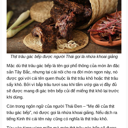
Thịt trâu gác bếp được người Thái gọi là nhứa khoai giảng
Mặc dù thịt trâu gác bếp là tên gọi phổ thông của món ăn đặc
sản Tây Bắc, nhưng tại cái nôi cho ra đời món ngon này, nó
được gọi với cái tên quen thuộc là thịt trâu khô hoặc thịt trâu
sấy khô. Bởi vì bắp trâu tươi sau khi tẩm ướp gia vị đầy đủ
sẽ được mang đi gác trên bếp củi để miếng thịt khô lại trước
khi dùng.
Còn trong ngôn ngữ của người Thái Đen – “Mẹ đẻ của thịt
trâu gác bếp”, nó được gọi là nhứa khoai giảng. Nếu dịch ra
tiếng Kinh thì cái tên này cũng có nghĩa là thịt trâu khô.
Tùy vào từng vùng miền mà món thịt trâu gác bếp sẽ được