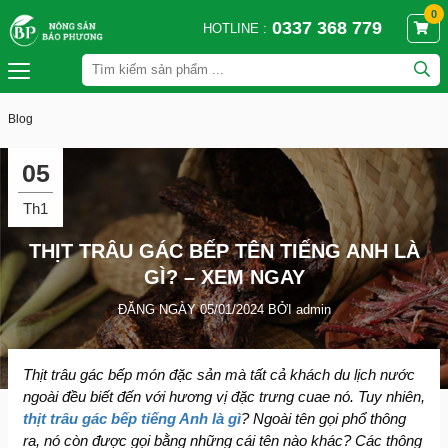
0
0337 368 779
HOTLINE :
Blog
05
Th1
THỊT TRÂU GÁC BẾP TÊN TIẾNG ANH LÀ
GÌ? – XEM NGAY
ĐĂNG NGÀY 05/01/2024 BỞI admin
Thịt trâu gác bếp món đặc sản mà tất cả khách du lịch nước
ngoài đều biết đến với hương vị đặc trưng cuae nó. Tuy nhiên,
thịt trâu gác bếp tiếng Anh là gì
? Ngoài tên gọi phổ thông
ra, nó còn được gọi bằng những cái tên nào khác? Các thông