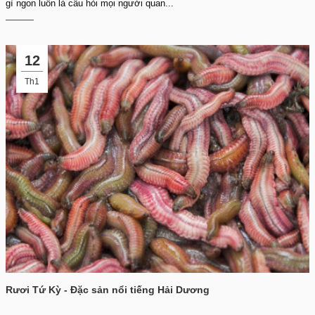
gì ngon luôn là câu hỏi mọi người quan...
12
Th1
Rươi Tứ Kỳ - Đặc sản nổi tiếng Hải Dương