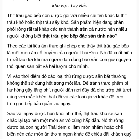
khu vực Tây Bắc
Thịt trâu gác bếp còn được gọi với nhiều cái tên khác là thịt
trâu khô hoặc thịt trâu sấy khô. Sản phẩm hiện đang phân
phối rộng rãi tại khắp các tỉnh thành trên cả nước nên nhiều
người không biết
thịt trâu gác bếp đặc sản tỉnh nào
?
Theo các tài liệu ẩm thực ghi chép cho thấy thịt trâu gác bếp
là một món ăn cổ truyền của người Thái Đen. Nó đã xuất hiện
từ rất lâu đời khi mà người dân đồng bào vẫn còn giữ nguyên
thói quen săn bắt và hái lượm cho mình.
Vì vào thời điểm đó các loại thú rừng được săn bắt thường
không thể sử dụng hết trong một lần. Để tránh thực phẩm bị
hư hỏng gây lãng phí, người dân nơi đây đã cho ướp thịt tươi
cùng với mắc khén, hạt dổi và các loại gia vị khác để treo
trên gác bếp bảo quản lâu ngày.
Sau vài ngày được hun khói như thế, thịt trâu khô sẽ săn
chắc lại tạo nên một món ăn vô cùng hấp dẫn. Nó thường
được bà con người Thái đem đi làm món nhắm hoặc chế
biến nên các món ăn thơm ngon khác để chiêu đãi khách quý