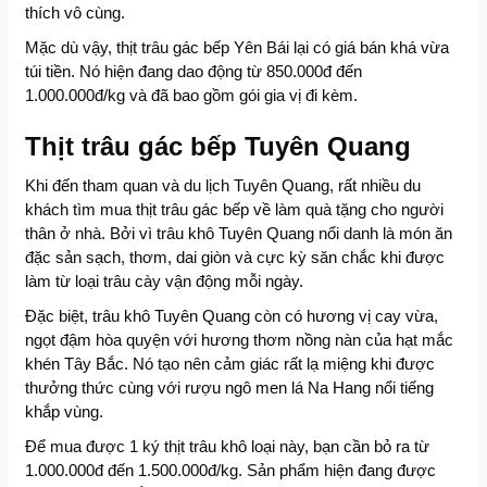
thích vô cùng.
Mặc dù vậy, thịt trâu gác bếp Yên Bái lại có giá bán khá vừa
túi tiền. Nó hiện đang dao động từ 850.000đ đến
1.000.000đ/kg và đã bao gồm gói gia vị đi kèm.
Thịt trâu gác bếp Tuyên Quang
Khi đến tham quan và du lịch Tuyên Quang, rất nhiều du
khách tìm mua thịt trâu gác bếp về làm quà tặng cho người
thân ở nhà. Bởi vì trâu khô Tuyên Quang nổi danh là món ăn
đặc sản sạch, thơm, dai giòn và cực kỳ săn chắc khi được
làm từ loại trâu cày vận động mỗi ngày.
Đặc biệt, trâu khô Tuyên Quang còn có hương vị cay vừa,
ngọt đậm hòa quyện với hương thơm nồng nàn của hạt mắc
khén Tây Bắc. Nó tạo nên cảm giác rất lạ miệng khi được
thưởng thức cùng với rượu ngô men lá Na Hang nổi tiếng
khắp vùng.
Để mua được 1 ký thịt trâu khô loại này, bạn cần bỏ ra từ
1.000.000đ đến 1.500.000đ/kg. Sản phẩm hiện đang được