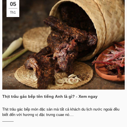
05
Th1
Thịt trâu gác bếp tên tiếng Anh là gì? - Xem ngay
Thịt trâu gác bếp món đặc sản mà tất cả khách du lịch nước ngoài đều
biết đến với hương vị đặc trưng cuae nó....