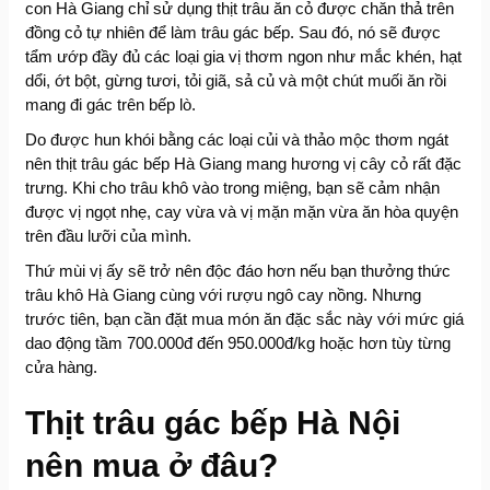
con Hà Giang chỉ sử dụng thịt trâu ăn cỏ được chăn thả trên
đồng cỏ tự nhiên để làm trâu gác bếp. Sau đó, nó sẽ được
tẩm ướp đầy đủ các loại gia vị thơm ngon như mắc khén, hạt
dổi, ớt bột, gừng tươi, tỏi giã, sả củ và một chút muối ăn rồi
mang đi gác trên bếp lò.
Do được hun khói bằng các loại củi và thảo mộc thơm ngát
nên thịt trâu gác bếp Hà Giang mang hương vị cây cỏ rất đặc
trưng. Khi cho trâu khô vào trong miệng, bạn sẽ cảm nhận
được vị ngọt nhẹ, cay vừa và vị mặn mặn vừa ăn hòa quyện
trên đầu lưỡi của mình.
Thứ mùi vị ấy sẽ trở nên độc đáo hơn nếu bạn thưởng thức
trâu khô Hà Giang cùng với rượu ngô cay nồng. Nhưng
trước tiên, bạn cần đặt mua món ăn đặc sắc này với mức giá
dao động tầm 700.000đ đến 950.000đ/kg hoặc hơn tùy từng
cửa hàng.
Thịt trâu gác bếp Hà Nội
nên mua ở đâu?