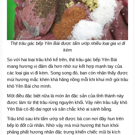
Thịt trâu gác bếp Yên Bái được tẩm ướp nhiều loại gia vị đi
kèm
So với hai loại trâu khô kể trên, thịt trâu gác bếp Yên Bái
mang hương vị đậm đà hơn nhờ sự kết hợp mạnh tay của
các loại gia vị đi kèm. Song song đó, bạn còn nhận thấy được
mùi hương mắc khén khá hăng nồng mỗi khi khui mỡ gói trâu
khô Yên Bái cho mình.
Một điều đặc biệt nữa là món ăn đặc sản của tỉnh thành này
được làm từ thịt trâu rừng nguyên khối. Vậy nên trâu sấy khô
Yên Bái có độ dai ngọt và săn chắc khó ai sánh bằng.
Trâu khô sau khi tẩm ướp sẽ được bà con nơi đây hun trên
bếp lò đốt củi nhãn. Nhờ vậy mà mùi hương thịt hun khói
phảng phất hương nhãn đặc trưng khiến chiếc mũi bị kích