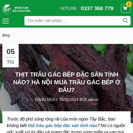
0
0337 368 779
HOTLINE :
Blog
05
Th1
THỊT TRÂU GÁC BẾP ĐẶC SẢN TỈNH
NÀO? HÀ NỘI MUA TRÂU GÁC BẾP Ở
ĐÂU?
ĐĂNG NGÀY 05/01/2024 BỞI admin
Trước độ phủ sóng rộng rãi của món ngon Tây Bắc, bạn
không biết
thịt trâu gác bếp đặc sản tỉnh nào
? Nó có nguồn
gốc xuất xứ từ đâu và mang đặc trưng vùng miền ra sao mà