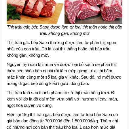
Thịt trâu gác bếp Sapa được làm từ loại thịt thăn hoặc thịt bắp
trâu không gân, không mỡ
Thịt trâu gác bếp Sapa thường được làm từ phần thịt ngon
nhất của con trâu. Đó là loại thịt thăng hoặc thịt bắp trâu
không gân, không mỡ.
Nguyên liệu sau khi mua về được loại bỏ sạch sẽ phần thịt
thừa bèo nhèo bên ngoài rồi tẩm ướp gừng tươi, tỏi băm,
mắc khén cùng một số loại gia vị khác. Sau đó, nó mới được
mang đi gác bếp đúng kiểu người đồng bào.
Thịt trâu khô sau thành phẩm có sớ thịt màu hồng tươi. Đi
kèm với đó là độ dai mềm vừa phải với hương vị cay, mặn,
ngọt hòa quyện vô cùng.
Hiện tại 1kg thịt trâu gác bếp được làm từ trâu bản Sapa có
giá bán dao động từ 700.000đ đến 1.500.000đ/kg. Thậm chí
có những nơi còn bán thịt trâu khô loại 1 cao hơn mức giá