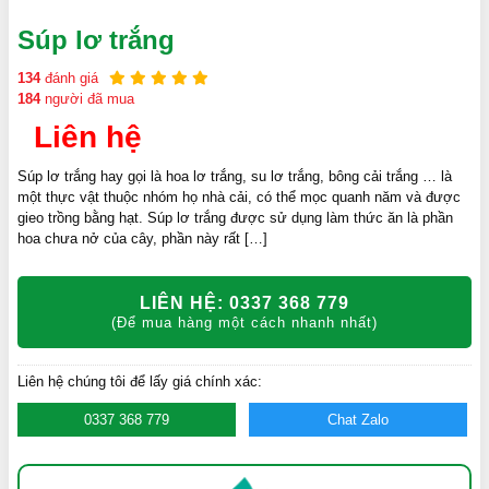
Súp lơ trắng
134
đánh giá
184
người đã mua
Liên hệ
Súp lơ trắng hay gọi là hoa lơ trắng, su lơ trắng, bông cải trắng … là
một thực vật thuộc nhóm họ nhà cải, có thể mọc quanh năm và được
gieo trồng bằng hạt. Súp lơ trắng được sử dụng làm thức ăn là phần
hoa chưa nở của cây, phần này rất […]
LIÊN HỆ: 0337 368 779
(Để mua hàng một cách nhanh nhất)
Liên hệ chúng tôi để lấy giá chính xác:
0337 368 779
Chat Zalo