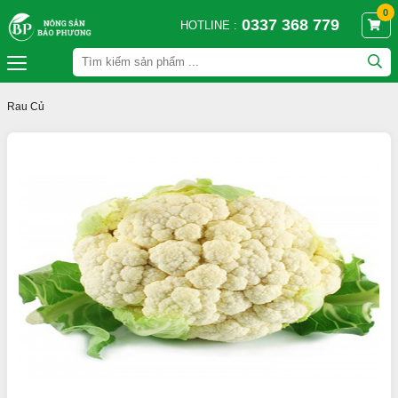
0
0337 368 779
HOTLINE :
Rau Củ