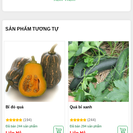
SẢN PHẨM TƯƠNG TỰ
Súp lơ trắng
Với khí hậu ôn đới ẩm như Việt Nam,
hoa lơ trắng
được trồng
phổ biến ở miền bắc vào mùa Đông hoặc các vùng cao có
không khí lạnh như Đà Lạt, Lâm Đồng, Tây Nguyên…
Bí đỏ quả
Quả bí xanh
(194)
(244)
Đã bán 244 sản phẩm
Đã bán 294 sản phẩm
Liên Hệ
Liên Hệ