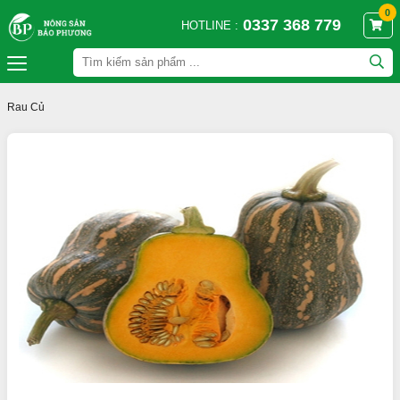
0
0337 368 779
HOTLINE :
Rau Củ