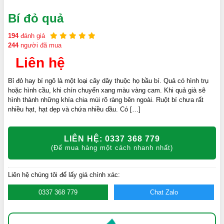
Bí đỏ quả
194
đánh giá
244
người đã mua
Liên hệ
Bỉ đỏ hay bí ngô là một loại cây dây thuộc họ bầu bí. Quả có hình trụ
hoặc hình cầu, khi chín chuyển xang màu vàng cam. Khi quả già sẽ
hình thành những khía chia múi rõ ràng bên ngoài. Ruột bí chưa rất
nhiều hạt, hạt dẹp và chứa nhiều dầu. Có […]
LIÊN HỆ: 0337 368 779
(Để mua hàng một cách nhanh nhất)
Liên hệ chúng tôi để lấy giá chính xác:
0337 368 779
Chat Zalo