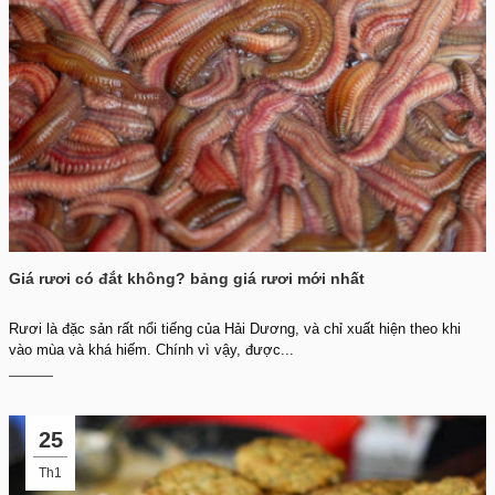
Giá rươi có đắt không? bảng giá rươi mới nhất
Rươi là đặc sản rất nổi tiếng của Hải Dương, và chỉ xuất hiện theo khi
vào mùa và khá hiếm. Chính vì vậy, được...
25
Th1