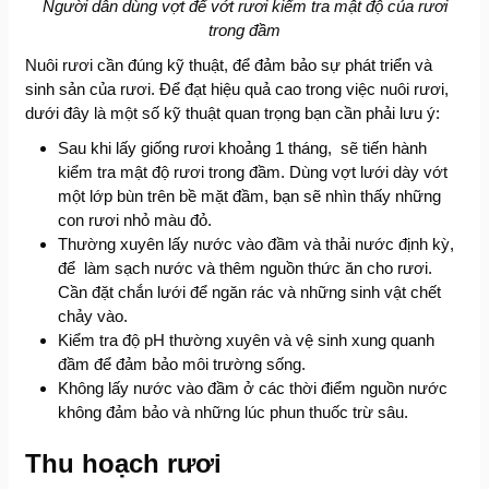
Người dân dùng vợt để vớt rươi kiểm tra mật độ của rươi
trong đầm
Nuôi rươi cần đúng kỹ thuật, để đảm bảo sự phát triển và
sinh sản của rươi. Để đạt hiệu quả cao trong việc nuôi rươi,
dưới đây là một số kỹ thuật quan trọng bạn cần phải lưu ý:
Sau khi lấy giống rươi khoảng 1 tháng, sẽ tiến hành
kiểm tra mật độ rươi trong đầm. Dùng vợt lưới dày vớt
một lớp bùn trên bề mặt đầm, bạn sẽ nhìn thấy những
con rươi nhỏ màu đỏ.
Thường xuyên lấy nước vào đầm và thải nước định kỳ,
để làm sạch nước và thêm nguồn thức ăn cho rươi.
Cần đặt chắn lưới để ngăn rác và những sinh vật chết
chảy vào.
Kiểm tra độ pH thường xuyên và vệ sinh xung quanh
đầm để đảm bảo môi trường sống.
Không lấy nước vào đầm ở các thời điểm nguồn nước
không đảm bảo và những lúc phun thuốc trừ sâu.
Thu hoạch rươi