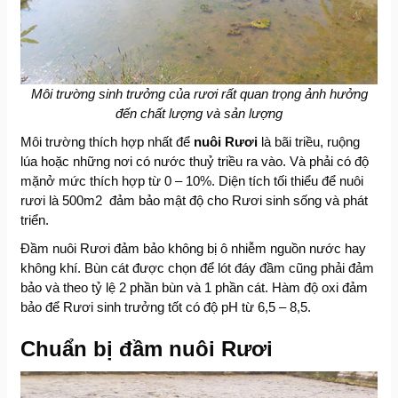
Môi trường sinh trưởng của rươi rất quan trọng ảnh hưởng
đến chất lượng và sản lượng
Môi trường thích hợp nhất để
nuôi Rươi
là bãi triều, ruộng
lúa hoặc những nơi có nước thuỷ triều ra vào. Và phải có độ
mặnở mức thích hợp từ 0 – 10%. Diện tích tối thiểu để nuôi
rươi là 500m2 đảm bảo mật độ cho Rươi sinh sống và phát
triển.
Đầm nuôi Rươi đảm bảo không bị ô nhiễm nguồn nước hay
không khí. Bùn cát được chọn để lót đáy đầm cũng phải đảm
bảo và theo tỷ lệ 2 phần bùn và 1 phần cát. Hàm độ oxi đảm
bảo để Rươi sinh trưởng tốt có độ pH từ 6,5 – 8,5.
Chuẩn bị đầm nuôi Rươi