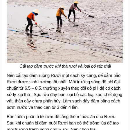
Cải tạo đầm trước khi thả rươi và loại bỏ rác thải
Nên cải tạo đầm ruộng Rươi một cách kỹ càng, để đảm bảo
Rươi được sinh trưởng tốt nhất. Môi trường sống độ pH đạt
chuẩn từ 6,5 – 8,5, thường xuyên theo dõi độ pH để có cách
xử lý kịp thời. Sục rửa đáy bùn loại bỏ các loại xác chết động
vật, thân cây chưa phân hủy. Làm sạch đáy đầm bằng cách
bơm nước và tháo cạn từ 3 đến 4 lần.
Bón thêm phân ủ từ rơm để tăng thêm thức ăn cho Rươi.
Sau khi chuẩn bị đầm nuôi Rươi bạn có thể trồng lúa để tạo
môi trường tránh nóng cho Rươi. Nên chọn loại