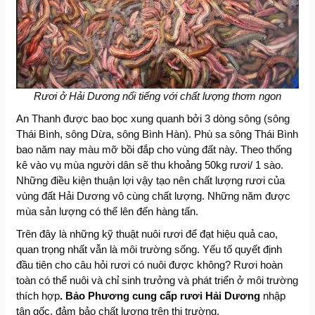
Rươi ở Hải Dương nổi tiếng với chất lượng thơm ngon
An Thanh được bao bọc xung quanh bởi 3 dòng sông (sông
Thái Bình, sông Dừa, sông Bình Hàn). Phù sa sông Thái Bình
bao năm nay màu mỡ bồi đắp cho vùng đất này. Theo thống
kê vào vụ mùa người dân sẽ thu khoảng 50kg rươi/ 1 sào.
Những điều kiện thuận lợi vậy tạo nên chất lượng rươi của
vùng đất Hải Dương vô cùng chất lượng. Những năm được
mùa sản lượng có thể lên đến hàng tấn.
Trên đây là những kỹ thuật nuôi rươi để đạt hiệu quả cao,
quan trọng nhất vẫn là môi trường sống. Yếu tố quyết định
đầu tiên cho câu hỏi rươi có nuôi được không? Rươi hoàn
toàn có thể nuôi và chỉ sinh trưởng và phát triển ở môi trường
thích hợp
. Bảo Phương cung cấp rươi Hải Dương
nhập
tận gốc, đảm bảo chất lượng trên thị trường.