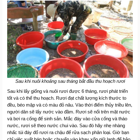
Sau khi nuôi khoảng sau tháng bắt đầu thu hoạch rươi
Sau khi lấy giống và nuôi rươi được 6 tháng, rươi phát triển
tốt và có thể thu hoạch. Rươi đạt chất lượng kích thước to
đều, béo mập và có màu đỏ nâu. Vào thời điểm thủy triều lên,
người dân sẽ lấy nước vào đầm. Rươi sẽ nổi trên mặt nước
và bơi ra cống để sinh sản. Mắc đáy vào cửa cống và tháo
nước, rươi sẽ theo nước chui vào. Sau đó hãy nhẹ nhàng
nhấc túi đáy đổ rươi ra chậu để rửa sạch phân loại. Giờ bạn
chỉ việc xuất bán hoặc chuyển vào khay xốp giữ lạnh để bảo