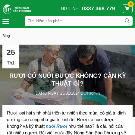
0
0337 368 779
HOTLINE :
Blog
25
Th1
RƯƠI CÓ NUÔI ĐƯỢC KHÔNG? CẦN KỸ
THUẬT GÌ?
ĐĂNG NGÀY 25/01/2024 BỞI admin
Rươi loại hải sinh phát triển tự nhiên theo mùa, có giá trị dinh
dưỡng cao cũng như giá trị kinh tế
.
Rươi có nuôi được
không
?
và kỹ thuật
nuôi Rươi
như thế nào? là câu hỏi của
rất nhiều người. Bài viết dưới đây Nông Sản Bảo Phương sẽ