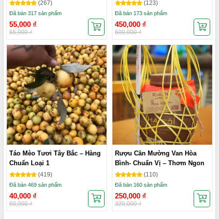
(267)
(123)
Đã bán 317 sản phẩm
Đã bán 173 sản phẩm
55,000
₫
450,000
₫
65,000
₫
600,000
₫
Táo Mèo Tươi Tây Bắc – Hàng
Rượu Cần Mường Van Hòa
Chuẩn Loại 1
Bình- Chuẩn Vị – Thơm Ngon
(419)
(110)
Đã bán 469 sản phẩm
Đã bán 160 sản phẩm
40,000
₫
250,000
₫
60,000
₫
320,000
₫