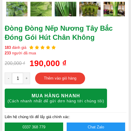
Đòng Đòng Nếp Nương Tây Bắc
Đóng Gói Hút Chân Không
183
đánh giá
233
người đã mua
190,000
₫
200,000
₫
-
+
Thêm vào giỏ hàng
MUA HÀNG NHANH
(Cách nhanh nhất để gửi đơn hàng tới chúng tôi)
Liên hệ chúng tôi để lấy giá chính xác:
0337 368 779
Chat Zalo