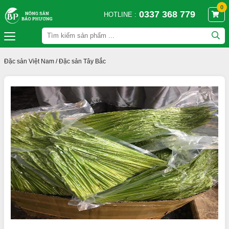
0
0337 368 779
HOTLINE :
Đặc sản Việt Nam
/
Đặc sản Tây Bắc