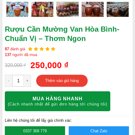
Rượu Cần Mường Van Hòa Bình-
Chuẩn Vị – Thơm Ngon
87
đánh giá
137
người đã mua
250,000
₫
320,000
₫
-
+
Thêm vào giỏ hàng
MUA HÀNG NHANH
(Cách nhanh nhất để gửi đơn hàng tới chúng tôi)
Liên hệ chúng tôi để lấy giá chính xác:
0337 368 779
Chat Zalo