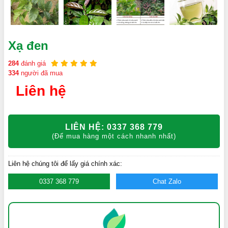
Xạ đen
284
đánh giá
334
người đã mua
Liên hệ
LIÊN HỆ: 0337 368 779
(Để mua hàng một cách nhanh nhất)
Liên hệ chúng tôi để lấy giá chính xác:
0337 368 779
Chat Zalo