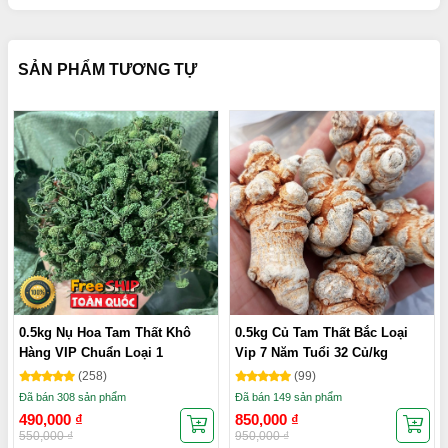
SẢN PHẨM TƯƠNG TỰ
0.5kg Nụ Hoa Tam Thất Khô
0.5kg Củ Tam Thất Bắc Loại
Hàng VIP Chuẩn Loại 1
Vip 7 Năm Tuổi 32 Củ/kg
(258)
(99)
Đã bán 308 sản phẩm
Đã bán 149 sản phẩm
490,000
₫
850,000
₫
550,000
₫
950,000
₫