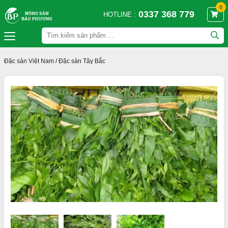
0
0337 368 779
HOTLINE :
Đặc sản Việt Nam
/
Đặc sản Tây Bắc