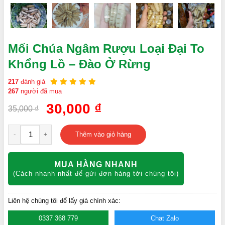
Mối Chúa Ngâm Rượu Loại Đại To
Khổng Lồ – Đào Ở Rừng
217
đánh giá
267
người đã mua
30,000
₫
35,000
₫
-
+
Thêm vào giỏ hàng
MUA HÀNG NHANH
(Cách nhanh nhất để gửi đơn hàng tới chúng tôi)
Liên hệ chúng tôi để lấy giá chính xác:
0337 368 779
Chat Zalo