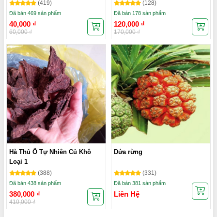
(419)
(128)
Đã bán 469 sản phẩm
Đã bán 178 sản phẩm
40,000
₫
120,000
₫
60,000
₫
170,000
₫
Hà Thủ Ô Tự Nhiên Củ Khô
Dứa rừng
Loại 1
(388)
(331)
Đã bán 438 sản phẩm
Đã bán 381 sản phẩm
380,000
₫
Liên Hệ
410,000
₫