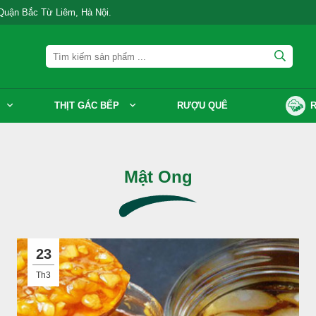
 Quận Bắc Từ Liêm, Hà Nội.
THỊT GÁC BẾP
RƯỢU QUÊ
R
Mật Ong
23
Th3