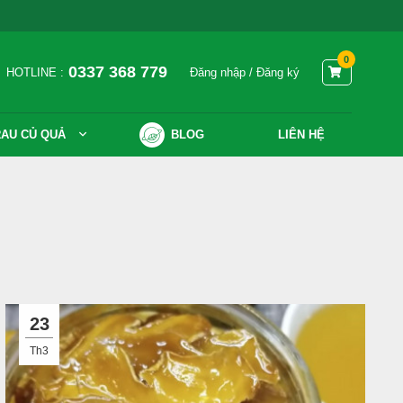
0
0337 368 779
HOTLINE :
Đăng nhập
/
Đăng ký
AU CỦ QUẢ
BLOG
LIÊN HỆ
23
Th3